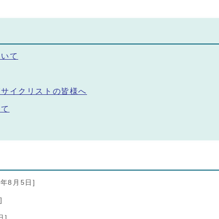
ついて
びサイクリストの皆様へ
いて
6年8月5日]
]
日]