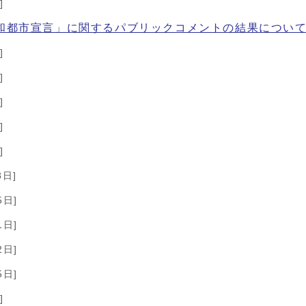
]
和都市宣言」に関するパブリックコメントの結果につい
]
]
]
]
]
8日]
5日]
1日]
2日]
5日]
]