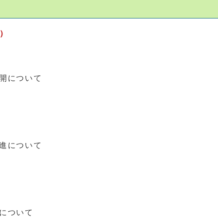
定）
展開について
推進について
認識について