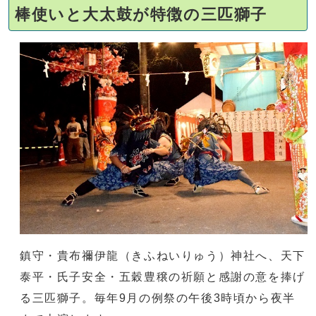
棒使いと大太鼓が特徴の三匹獅子
鎮守・貴布禰伊龍（きふねいりゅう）神社へ、天下
泰平・氏子安全・五穀豊穣の祈願と感謝の意を捧げ
る三匹獅子。毎年9月の例祭の午後3時頃から夜半