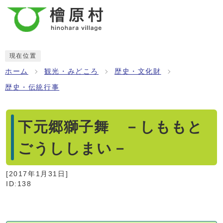
現在位置
ホーム
観光・みどころ
歴史・文化財
歴史・伝統行事
下元郷獅子舞 －しももと
ごうししまい－
[
2017年1月31日
]
ID:138