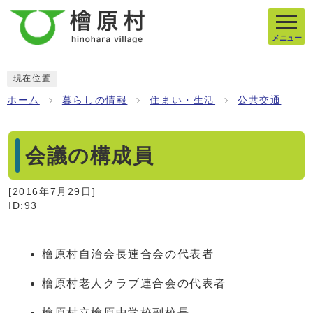
メニュー
現在位置
ホーム
暮らしの情報
住まい・生活
公共交通
会議の構成員
[
2016年7月29日
]
ID:93
檜原村自治会長連合会の代表者
檜原村老人クラブ連合会の代表者
檜原村立檜原中学校副校長